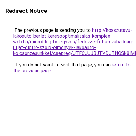
Redirect Notice
The previous page is sending you to
http://hosszutavu-
lakoauto-berles.keresooptimalizalas-komplex-
web.hu/microblog-bejegyzes/fedezze-fel-a-szabadsag-
utjat-eletre-szolo-elmenyek-lakoauto-
kolcsonzesunkkel/csepreg/JTFCJUJBJTVDJTNGSk8lM
If you do not want to visit that page, you can
return to
the previous page
.