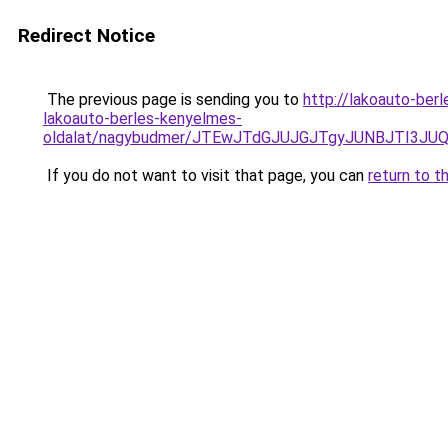
Redirect Notice
The previous page is sending you to
http://lakoauto-ber
lakoauto-berles-kenyelmes-
oldalat/nagybudmer/JTEwJTdGJUJGJTgyJUNBJTI3J
If you do not want to visit that page, you can
return to t