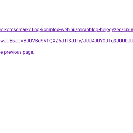
les.keresomarketing-komplex-web.hu/microblog-bejegyzes/luxus
UQwJUE5JUVBJUVBdSVFQXZ6JTI3JTIy/JUU4JUY0JTg3JUU0J
he previous page
.