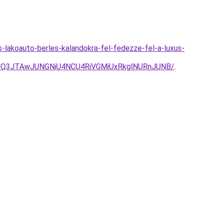
-lakoauto-berles-kalandokra-fel-fedezze-fel-a-luxus-
UQ3JTAwJUNGNiU4NCU4RiVGMiUxRkglNURnJUNB/
.