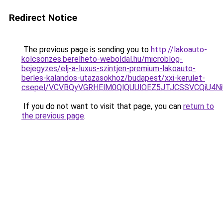
Redirect Notice
The previous page is sending you to
http://lakoauto-
kolcsonzes.berelheto-weboldal.hu/microblog-
bejegyzes/elj-a-luxus-szintjen-premium-lakoauto-
berles-kalandos-utazasokhoz/budapest/xxi-kerulet-
csepel/VCVBQyVGRHElM0QlQUUlOEZ5JTJCSSVCQiU4
If you do not want to visit that page, you can
return to
the previous page
.