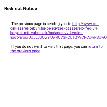
Redirect Notice
The previous page is sending you to
http://www.xn--
cirk-szerel-teb34j.hu/bejegyzes/gazszerelo-feg-v4-
helyett-mit-valasszak/budapest/v-kerulet-
lipotvaros/JUJEJUQwYiUwRCVGRCU1QyVCNCUwRSUw
If you do not want to visit that page, you can
return to
the previous page
.