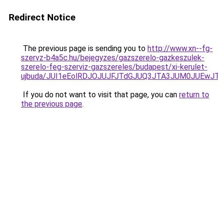
Redirect Notice
The previous page is sending you to
http://www.xn--fg-
szervz-b4a5c.hu/bejegyzes/gazszerelo-gazkeszulek-
szerelo-feg-szerviz-gazszereles/budapest/xi-kerulet-
ujbuda/JUI1eEolRDJOJUJFJTdGJUQ3JTA3JUM0JUEw
If you do not want to visit that page, you can
return to
the previous page
.