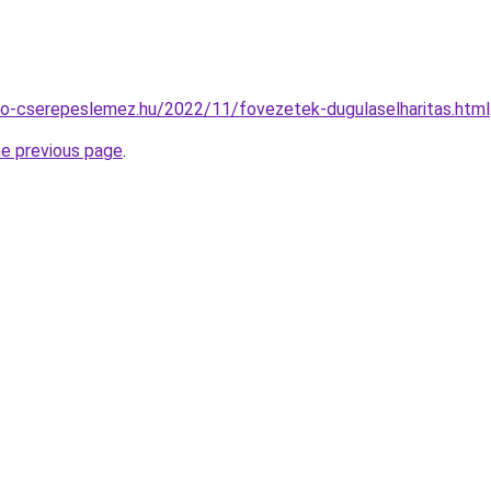
do-cserepeslemez.hu/2022/11/fovezetek-dugulaselharitas.html
he previous page
.