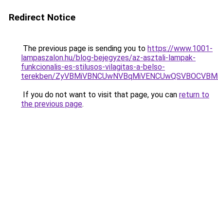
Redirect Notice
The previous page is sending you to
https://www.1001-
lampaszalon.hu/blog-bejegyzes/az-asztali-lampak-
funkcionalis-es-stilusos-vilagitas-a-belso-
terekben/ZyVBMiVBNCUwNVBqMiVENCUwQSVBOCVBM
If you do not want to visit that page, you can
return to
the previous page
.