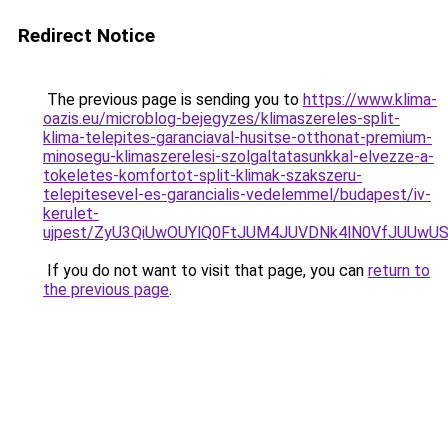
Redirect Notice
The previous page is sending you to
https://www.klima-
oazis.eu/microblog-bejegyzes/klimaszereles-split-
klima-telepites-garanciaval-husitse-otthonat-premium-
minosegu-klimaszerelesi-szolgaltatasunkkal-elvezze-a-
tokeletes-komfortot-split-klimak-szakszeru-
telepitesevel-es-garancialis-vedelemmel/budapest/iv-
kerulet-
ujpest/ZyU3QiUwOUYlQ0FtJUM4JUVDNk4lN0VfJUUwUS
If you do not want to visit that page, you can
return to
the previous page
.